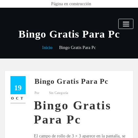
Saltar
Página en construcción
al
contenido
Bingo Gratis Para Pc
Inicio
Bingo Gratis Para Pc
Bingo Gratis Para Pc
19
Por
Sin Categoría
OCT
Bingo Gratis
Para Pc
El campo de rollo de 3 × 3 aparece en la pantalla, se