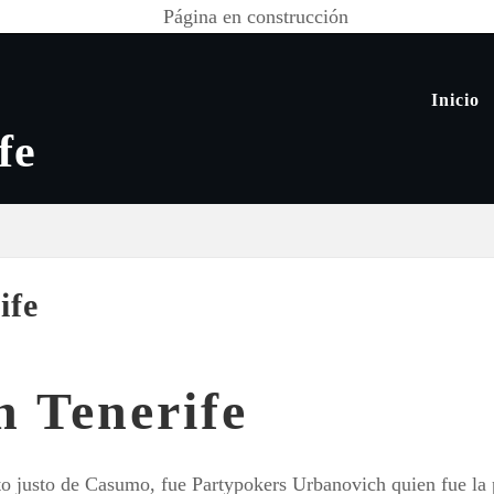
Página en construcción
Inicio
fe
ife
n Tenerife
rato justo de Casumo, fue Partypokers Urbanovich quien fue la