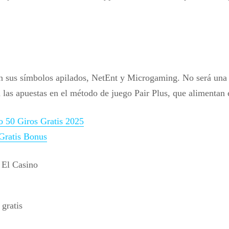
juegos de casino en vi
con sus símbolos apilados, NetEnt y Microgaming. No será una
 las apuestas en el método de juego Pair Plus, que alimentan e
 50 Giros Gratis 2025
Gratis Bonus
El Casino
 gratis