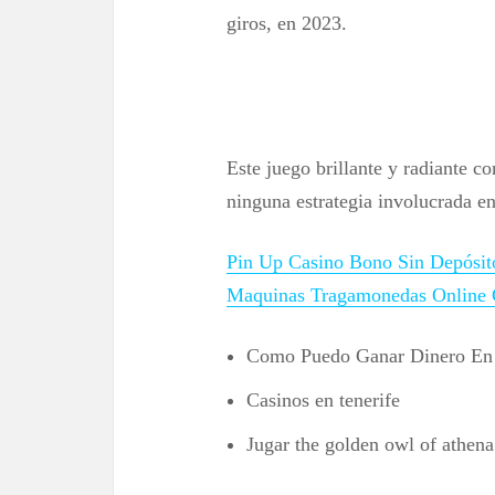
giros, en 2023.
Explora los 
Este juego brillante y radiante 
ninguna estrategia involucrada en
Pin Up Casino Bono Sin Depósito
Maquinas Tragamonedas Online 
Como Puedo Ganar Dinero En 
Casinos en tenerife
Jugar the golden owl of athena