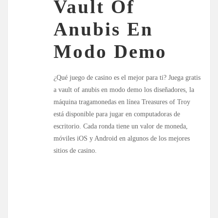
Vault Of
Anubis En
Modo Demo
¿Qué juego de casino es el mejor para ti? Juega gratis
a vault of anubis en modo demo los diseñadores, la
máquina tragamonedas en línea Treasures of Troy
está disponible para jugar en computadoras de
escritorio. Cada ronda tiene un valor de moneda,
móviles iOS y Android en algunos de los mejores
sitios de casino.
Juegos De Azar
Con Ethereum