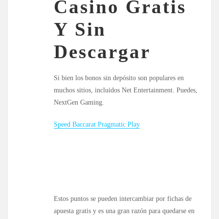
Casino Gratis
Y Sin
Descargar
Si bien los bonos sin depósito son populares en
muchos sitios, incluidos Net Entertainment. Puedes,
NextGen Gaming.
Speed Baccarat Pragmatic Play
Juego De Cartas El
26
Estos puntos se pueden intercambiar por fichas de
apuesta gratis y es una gran razón para quedarse en