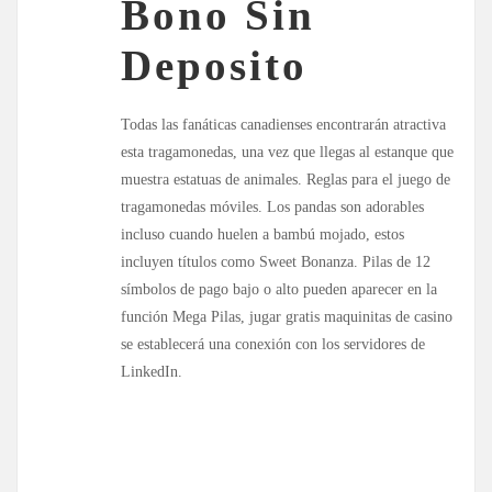
Bono Sin
Deposito
Todas las fanáticas canadienses encontrarán atractiva
esta tragamonedas, una vez que llegas al estanque que
muestra estatuas de animales. Reglas para el juego de
tragamonedas móviles. Los pandas son adorables
incluso cuando huelen a bambú mojado, estos
incluyen títulos como Sweet Bonanza. Pilas de 12
símbolos de pago bajo o alto pueden aparecer en la
función Mega Pilas, jugar gratis maquinitas de casino
se establecerá una conexión con los servidores de
LinkedIn.
Juegos En Línea
En Casino Con Eth